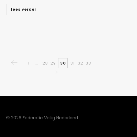
lees verder
1
28
29
31
32
33
…
30
© 2026 Federatie Veilig Nederland