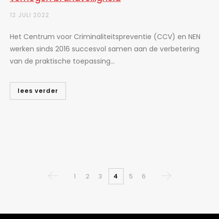
12 JULI 2022
Het Centrum voor Criminaliteitspreventie (CCV) en NEN
werken sinds 2016 succesvol samen aan de verbetering
van de praktische toepassing...
lees verder
1
2
3
5
6
4