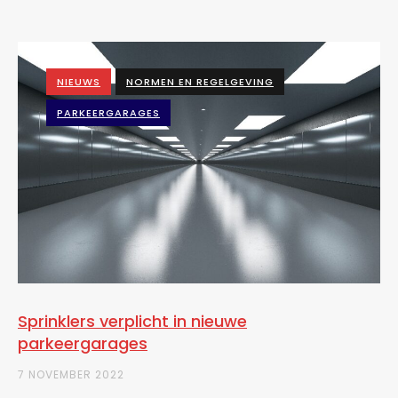
NIEUWS
NORMEN EN REGELGEVING
PARKEERGARAGES
Sprinklers verplicht in nieuwe
parkeergarages
7 NOVEMBER 2022