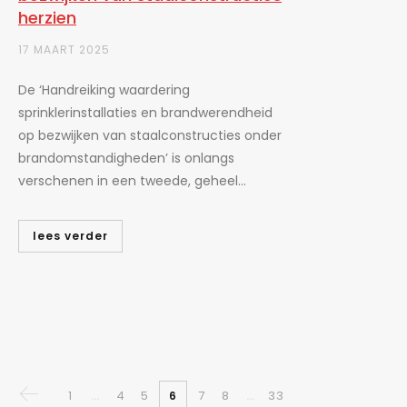
herzien
17 MAART 2025
De ‘Handreiking waardering
sprinklerinstallaties en brandwerendheid
op bezwijken van staalconstructies onder
brandomstandigheden’ is onlangs
verschenen in een tweede, geheel...
lees verder
1
4
5
7
8
33
…
6
…