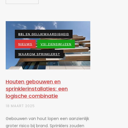
BBL EN GELIJKWAARDIGHEID
NIEUWS
VSI ZIENSWIJZEN
WAAROM SPRINKLERS?
Houten gebouwen en
sprinklerinstallaties; een
logische combinatie
18 MAART 2025
Gebouwen van hout lopen een aanzienlijk
groter risico bij brand. Sprinklers zouden