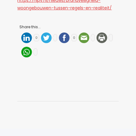
https://nipv.nl/nieuws/brandveiligheid-
woongebouwen-tussen-regels-en-realiteit/
Share this...
0
0