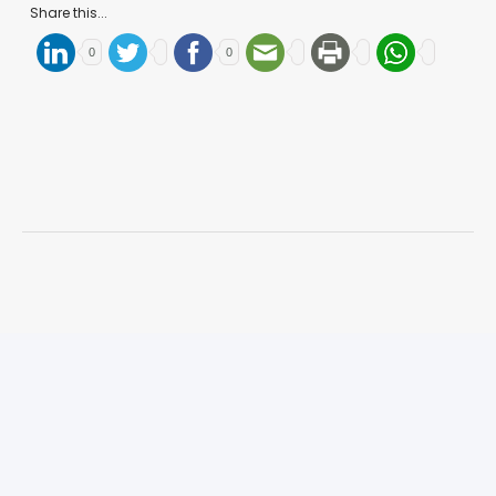
Share this...
0
0