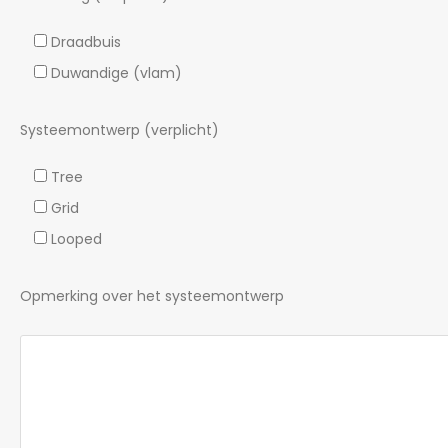
Draadbuis
Duwandige (vlam)
Systeemontwerp (verplicht)
Tree
Grid
Looped
Opmerking over het systeemontwerp