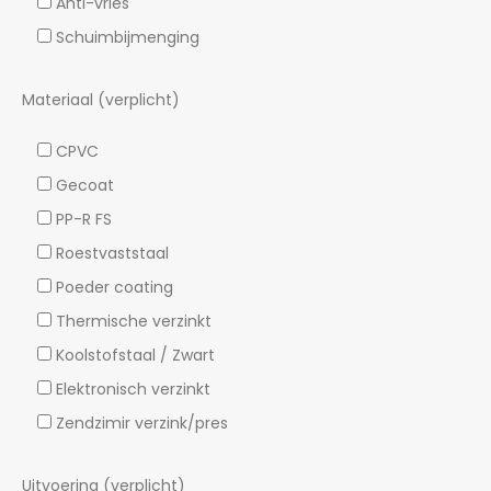
Anti-vries
Schuimbijmenging
Materiaal (verplicht)
CPVC
Gecoat
PP-R FS
Roestvaststaal
Poeder coating
Thermische verzinkt
Koolstofstaal / Zwart
Elektronisch verzinkt
Zendzimir verzink/pres
Uitvoering (verplicht)