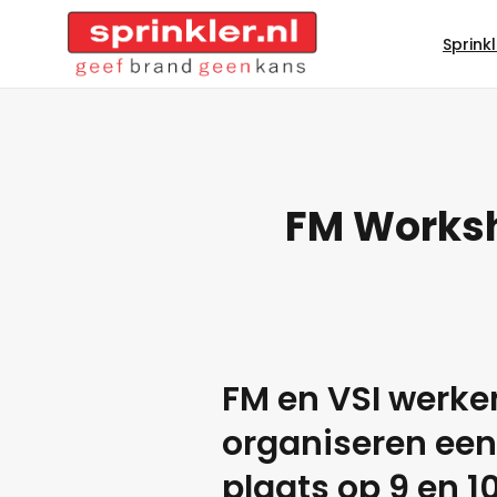
Sprink
FM Worksho
FM en VSI werke
organiseren een
plaats op 9 en 10