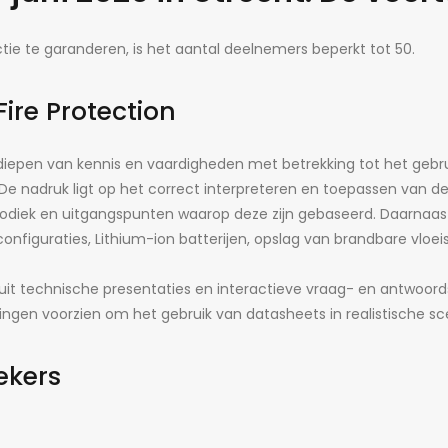
ie te garanderen, is het aantal deelnemers beperkt tot 50.
ire Protection
rdiepen van kennis en vaardigheden met betrekking tot het gebr
. De nadruk ligt op het correct interpreteren en toepassen van d
odiek en uitgangspunten waarop deze zijn gebaseerd. Daarnaast 
onfiguraties, Lithium-ion batterijen, opslag van brandbare vloei
uit technische presentaties en interactieve vraag- en antwoords
ningen voorzien om het gebruik van datasheets in realistische s
ekers