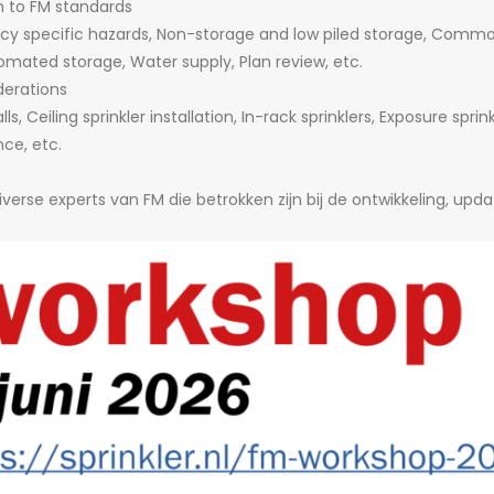
on to FM standards
y specific hazards, Non-storage and low piled storage, Commodi
mated storage, Water supply, Plan review, etc.
derations
, Ceiling sprinkler installation, In-rack sprinklers, Exposure spri
nce, etc.
erse experts van FM die betrokken zijn bij de ontwikkeling, upd