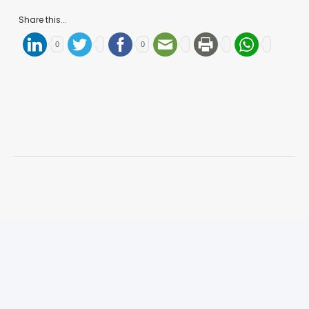
Share this...
0
0